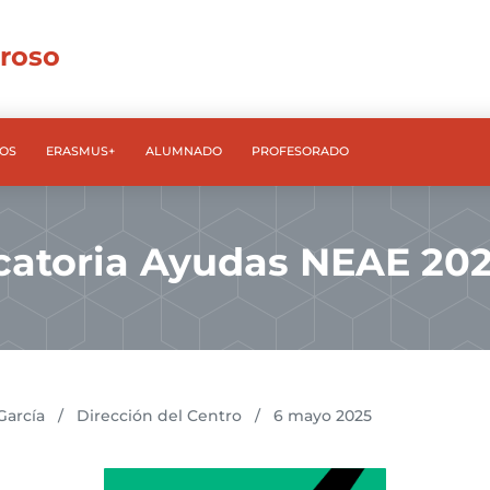
rroso
OS
ERASMUS+
ALUMNADO
PROFESORADO
atoria Ayudas NEAE 20
García
/
Dirección del Centro
/
6 mayo 2025