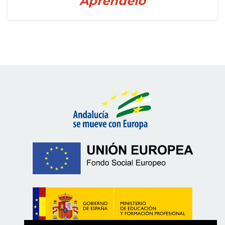
Apréndelo