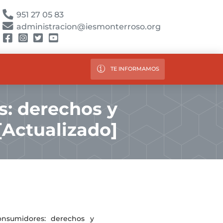
951 27 05 83
administracion@iesmonterroso.org
TE INFORMAMOS
: derechos y
Actualizado]
onsumidores: derechos y