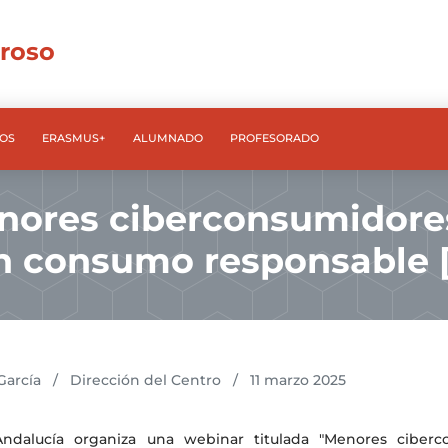
rroso
OS
ERASMUS+
ALUMNADO
PROFESORADO
nores ciberconsumidores
n consumo responsable [
García
/
Dirección del Centro
/
11 marzo 2025
Andalucía organiza una webinar titulada "Menores ciberc