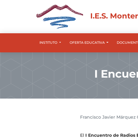
I.E.S. Monte
INSTITUTO
OFERTA EDUCATIVA
DOCUMENT
I Encue
Francisco Javier Márquez 
El
I Encuentro de Radios 