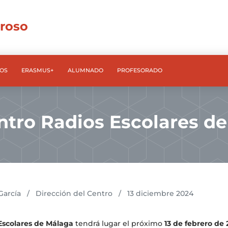
rroso
OS
ERASMUS+
ALUMNADO
PROFESORADO
ntro Radios Escolares d
García
/
Dirección del Centro
/
13 diciembre 2024
Escolares de Málaga
tendrá lugar el próximo
13 de febrero de 