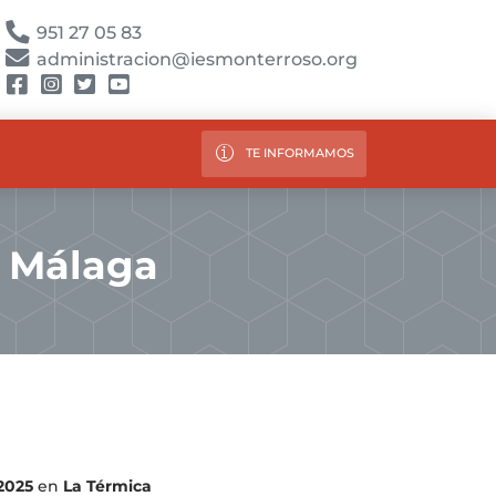
951 27 05 83
administracion@iesmonterroso.org
TE INFORMAMOS
e Málaga
2025
en
La Térmica