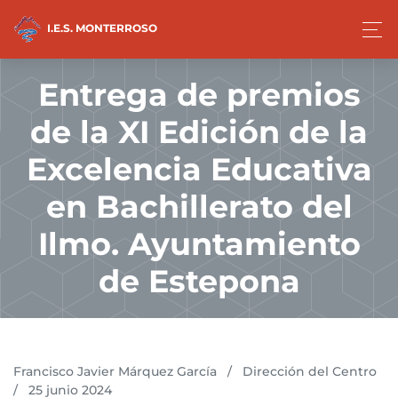
I.E.S. MONTERROSO
Entrega de premios
de la XI Edición de la
Excelencia Educativa
en Bachillerato del
Ilmo. Ayuntamiento
de Estepona
Francisco Javier Márquez García
/
Dirección del Centro
/
25 junio 2024