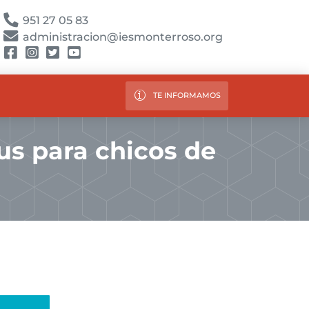
951 27 05 83
administracion@iesmonterroso.org
TE INFORMAMOS
us para chicos de