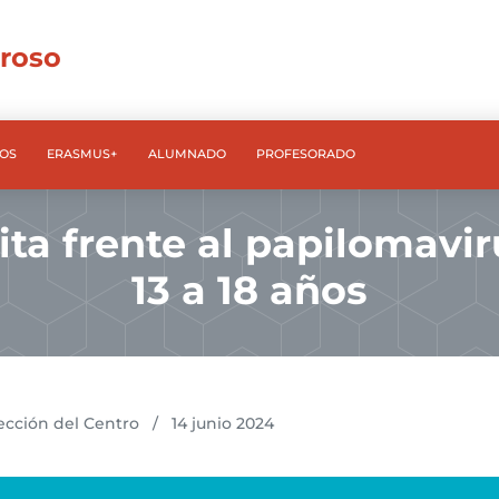
rroso
OS
ERASMUS+
ALUMNADO
PROFESORADO
ita frente al papilomavir
13 a 18 años
ección del Centro
/
14 junio 2024